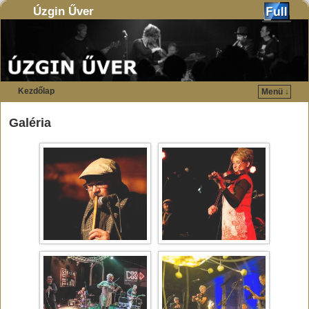
Úzgin Űver
Kezdőlap
Menü ↓
Ugrás a főtartalomra
Ugrás a másodlagos tartalomra
Galéria